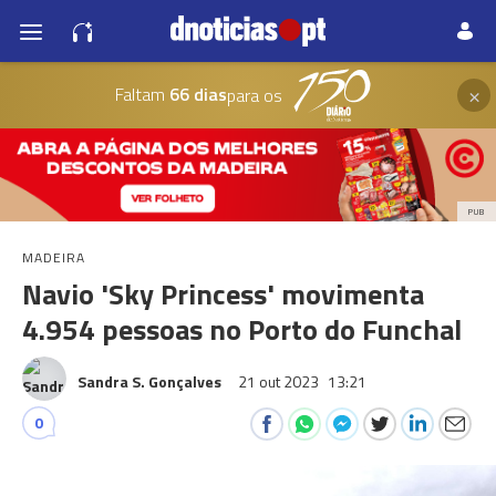
×
Faltam
66 dias
para os
PUB
MADEIRA
Navio 'Sky Princess' movimenta
4.954 pessoas no Porto do Funchal
Sandra S. Gonçalves
21 out 2023
13:21
0