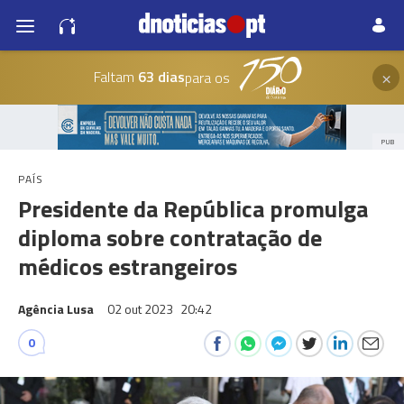
×
Faltam
63 dias
para os
PUB
PAÍS
Presidente da República promulga
diploma sobre contratação de
médicos estrangeiros
Agência Lusa
02 out 2023
20:42
0