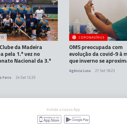
TO
CORONAVÍRUS
Clube da Madeira
OMS preocupada com
pa pela 1.ª vez no
evolução da covid-9 à 
nato Nacional da 3.ª
que inverno se aproxim
Agência Lusa
27 Set 18:23
s Ferro
24 Set 12:33
Instale a nossa App