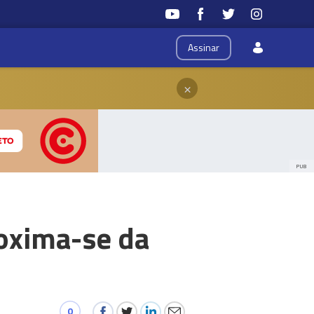
Assinar
×
PUB
roxima-se da
0