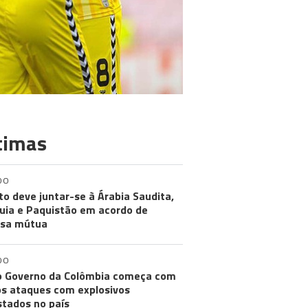
timas
DO
to deve juntar-se à Árabia Saudita,
uia e Paquistão em acordo de
esa mútua
DO
 Governo da Colômbia começa com
os ataques com explosivos
stados no país