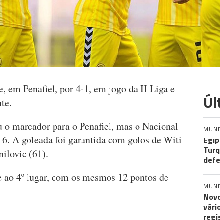
, em Penafiel, por 4-1, em jogo da II Liga e
Úl
te.
u o marcador para o Penafiel, mas o Nacional
MUN
16. A goleada foi garantida com golos de Witi
Egip
Turq
ilovic (61).
def
e ao 4º lugar, com os mesmos 12 pontos de
MUN
Novo
vári
regi