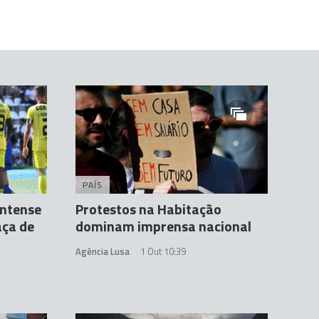
PAÍS
antense
Protestos na Habitação
aça de
dominam imprensa nacional
Agência Lusa
1 Out 10:39