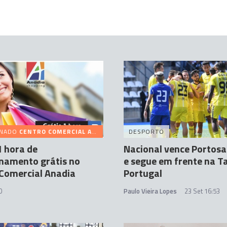
INADO
CENTRO COMERCIAL ANADIA
DESPORTO
 hora de
Nacional vence Portos
namento grátis no
e segue em frente na T
Comercial Anadia
Portugal
0
Paulo Vieira Lopes
23 Set 16:53