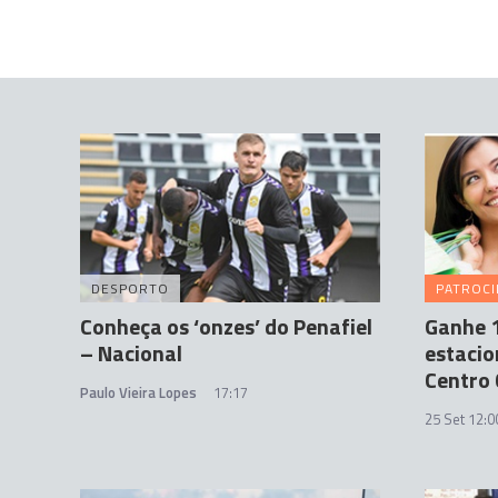
DESPORTO
PATROC
Conheça os ‘onzes’ do Penafiel
Ganhe 1
– Nacional
estacio
Centro 
Paulo Vieira Lopes
17:17
25 Set 12:0