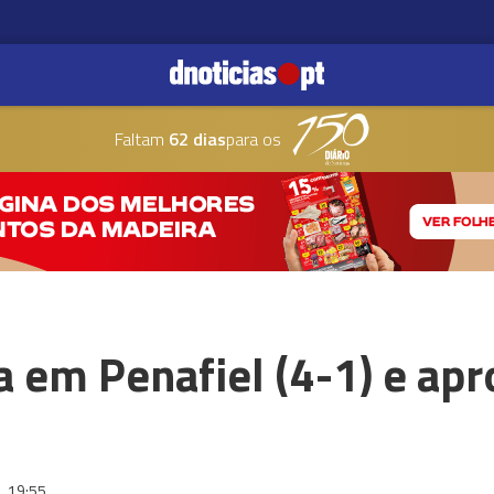
Faltam
62 dias
para os
 em Penafiel (4-1) e ap
3
19:55