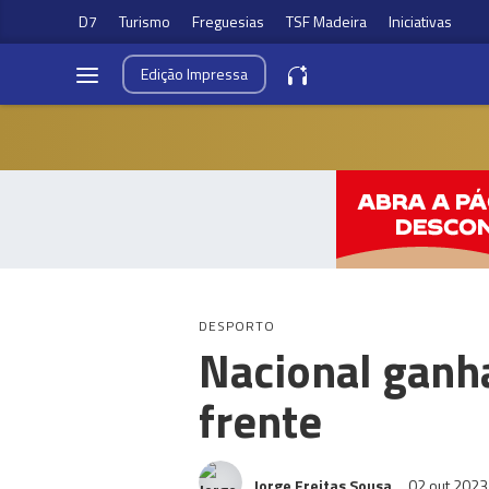
D7
Turismo
Freguesias
TSF Madeira
Iniciativas
Edição
Impressa
DESPORTO
Nacional ganha
frente
Jorge Freitas Sousa
02 out 202