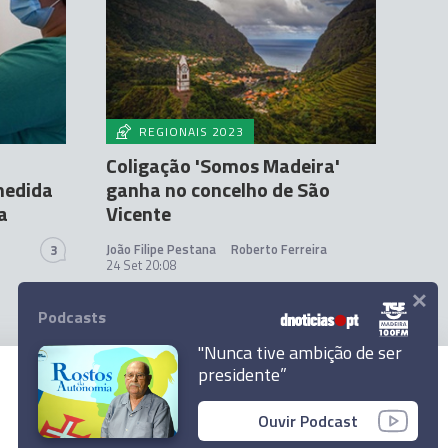
REGIONAIS 2023
Coligação 'Somos Madeira'
medida
ganha no concelho de São
a
Vicente
João Filipe Pestana
Roberto Ferreira
3
24 Set 20:08
×
Podcasts
"Nunca tive ambição de ser
presidente”
© 2023 Empresa Diário de Notícias, Lda.
Ouvir Podcast
Todos os direitos reservados.