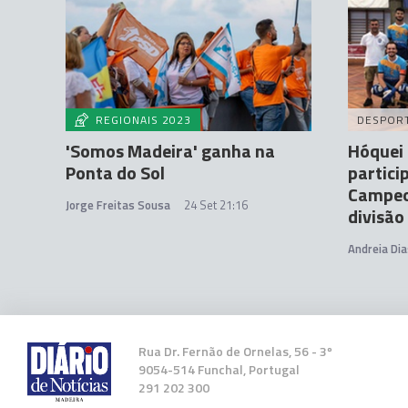
REGIONAIS 2023
DESPOR
'Somos Madeira' ganha na
Hóquei 
Ponta do Sol
partici
Campeo
Jorge Freitas Sousa
24 Set 21:16
divisão
Andreia Dia
Rua Dr. Fernão de Ornelas, 56 - 3º
9054-514 Funchal, Portugal
291 202 300