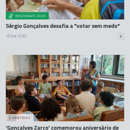
REGIONAIS 2023
Sérgio Gonçalves desafia a "votar sem medo"
19 Set 12:33
6
5 SENTIDOS
'Gonçalves Zarco' comemorou aniversário de