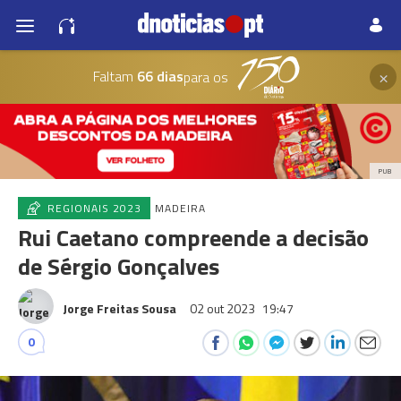
×
Faltam
66 dias
para os
PUB
REGIONAIS 2023
MADEIRA
Rui Caetano compreende a decisão
de Sérgio Gonçalves
Jorge Freitas Sousa
02 out 2023
19:47
0