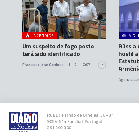
INCÊNDIOS
A GU
Um suspeito de fogo posto
Rússia 
terá sido identificado
hostil 
Estatut
Francisco José Cardoso
12 Out 10:07
7
Arméni
Agência Lu
Rua Dr. Fernão de Ornelas, 56 - 3º
9054-514 Funchal, Portugal
291 202 300