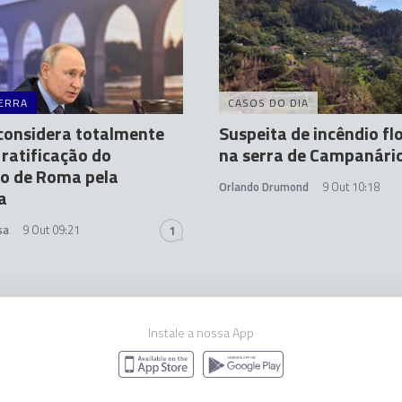
ERRA
CASOS DO DIA
considera totalmente
Suspeita de incêndio fl
a ratificação do
na serra de Campanári
o de Roma pela
Orlando Drumond
9 Out 10:18
a
sa
9 Out 09:21
1
Instale a nossa App