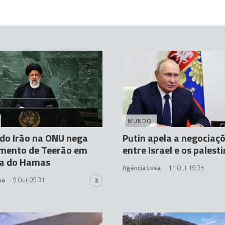
MUNDO
do Irão na ONU nega
Putin apela a negociaç
imento de Teerão em
entre Israel e os palest
va do Hamas
Agência Lusa
11 Out 19:35
sa
9 Out 09:31
3