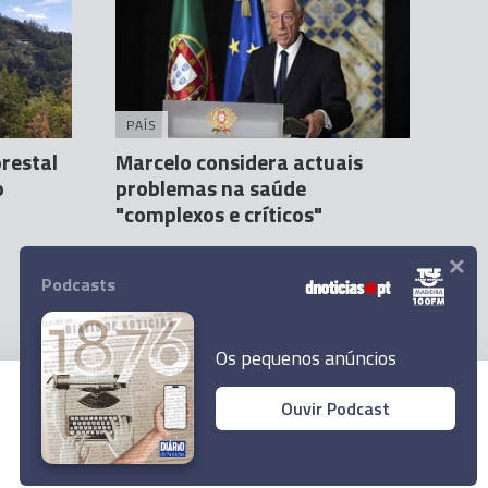
PAÍS
orestal
Marcelo considera actuais
o
problemas na saúde
"complexos e críticos"
×
Agência Lusa
6 Out 21:34
Podcasts
Os pequenos anúncios
Ouvir Podcast
© 2023 Empresa Diário de Notícias, Lda.
Todos os direitos reservados.