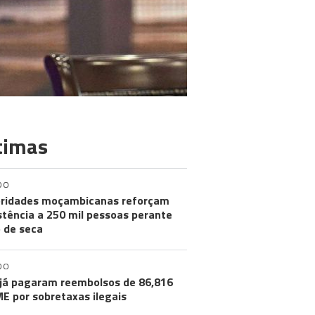
timas
DO
ridades moçambicanas reforçam
stência a 250 mil pessoas perante
o de seca
DO
já pagaram reembolsos de 86,816
ME por sobretaxas ilegais