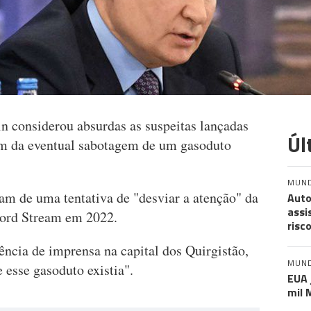
in considerou absurdas as suspeitas lançadas
Úl
em da eventual sabotagem de um gasoduto
MUN
ltam de uma tentativa de "desviar a atenção" da
Auto
assi
Nord Stream em 2022.
risc
ncia de imprensa na capital dos Quirgistão,
MUN
 esse gasoduto existia".
EUA 
mil 