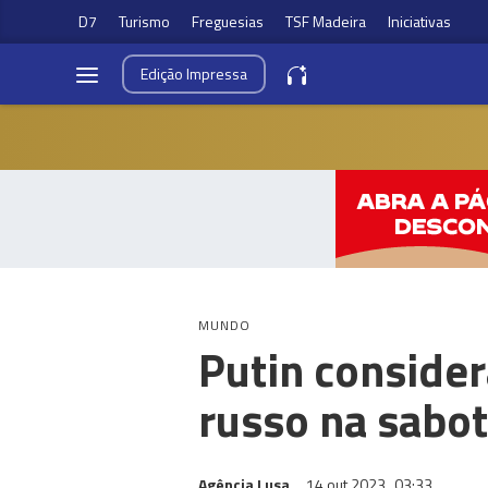
D7
Turismo
Freguesias
TSF Madeira
Iniciativas
Edição
Impressa
MUNDO
Putin conside
russo na sabo
Agência Lusa
14 out 2023
03:33