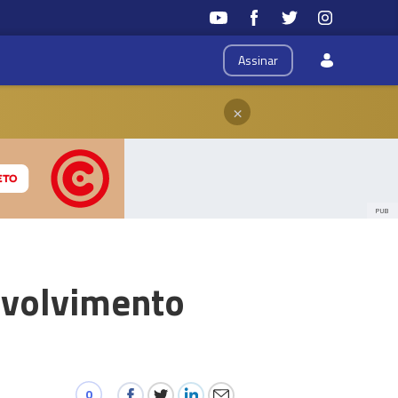
Assinar
×
PUB
nvolvimento
0