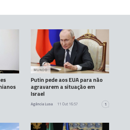
MUNDO
ões
Putin pede aos EUA para não
inianos
agravarem a situação em
Israel
Agência Lusa
11 Out 16:57
1