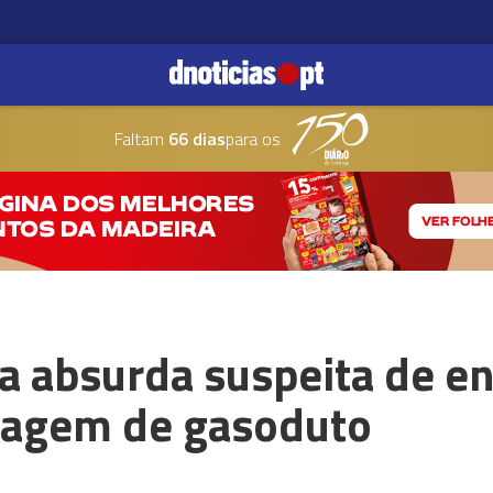
Faltam
66 dias
para os
ra absurda suspeita de e
tagem de gasoduto