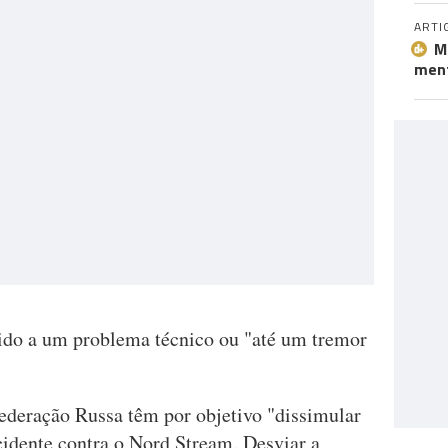
ARTI
M
ment
ido a um problema técnico ou "até um tremor
Federação Russa têm por objetivo "dissimular
cidente contra o Nord Stream. Desviar a