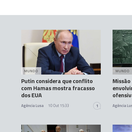
MUNDO
MUNDO
Putin considera que conflito
Missão 
com Hamas mostra fracasso
envolv
dos EUA
ofensi
Agência Lusa
10 Out 15:33
Agência Lu
1