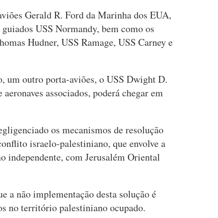
aviões Gerald R. Ford da Marinha dos EUA,
s guiados USS Normandy, bem como os
s Thomas Hudner, USS Ramage, USS Carney e
co, um outro porta-aviões, o USS Dwight D.
e aeronaves associados, poderá chegar em
egligenciado os mecanismos de resolução
onflito israelo-palestiniano, que envolve a
no independente, com Jerusalém Oriental
que a não implementação desta solução é
s no território palestiniano ocupado.