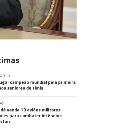
timas
PORTO
ugal campeão mundial pela primeira
nos seniores de ténis
DO
dá vende 10 aviões militares
ules para combater incêndios
estais