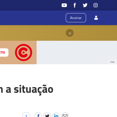
Assinar
×
PUB
 a situação
1