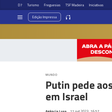
D7
Turismo
Freguesias
TSF Madeira
Iniciativas
Edição
Impressa
MUNDO
Putin pede ao
em Israel
Agência Lusa
11 out 2023
16:57