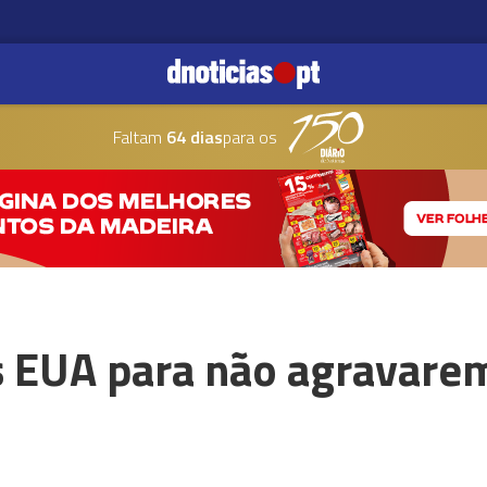
Faltam
64 dias
para os
s EUA para não agravarem