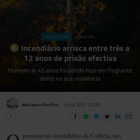
EXPLICADOR
MADEIRA
Incendiário arrisca entre três a
12 anos de prisão efectiva
Homem de 45 anos foi detido hoje em flagrante
delito na sua residência
Marianna Pacifico
13 out 2023
22:00
1
presumível incendiário da Calheta, um