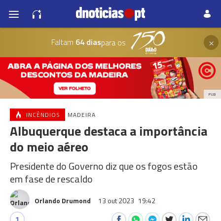
×
Faltam
64 dias
para os
PUB
INCÊNDIOS
MADEIRA
Albuquerque destaca a importância
do meio aéreo
Presidente do Governo diz que os fogos estão
em fase de rescaldo
Orlando Drumond
13 out 2023
19:42
1