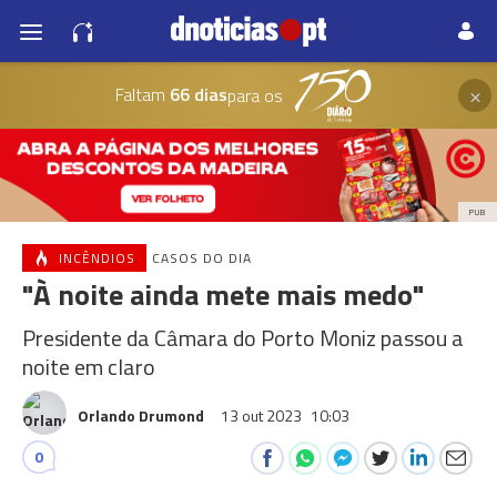
×
Faltam
66 dias
para os
PUB
INCÊNDIOS
CASOS DO DIA
"À noite ainda mete mais medo"
Presidente da Câmara do Porto Moniz passou a
noite em claro
Orlando Drumond
13 out 2023
10:03
0