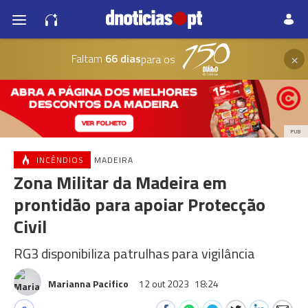
×
Faltam
66 dias
para os
PUB
INCÊNDIOS
MADEIRA
Zona Militar da Madeira em
prontidão para apoiar Protecção
Civil
RG3 disponibiliza patrulhas para vigilância
Marianna Pacifico
12 out 2023
18:24