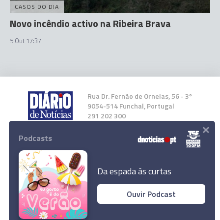
CASOS DO DIA
Novo incêndio activo na Ribeira Brava
5 Out 17:37
Rua Dr. Fernão de Ornelas, 56 - 3º
9054-514 Funchal, Portugal
291 202 300
×
Podcasts
Instale a nossa App
Da espada às curtas
Ouvir Podcast
© 2023 Empresa Diário de Notícias, Lda.
Todos os direitos reservados.