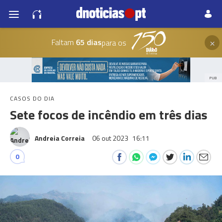
×
Faltam
65 dias
para os
PUB
CASOS DO DIA
Sete focos de incêndio em três dias
Andreia Correia
06 out 2023
16:11
0