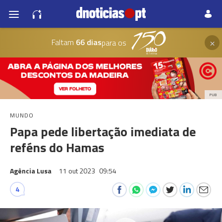
×
Faltam
66 dias
para os
PUB
MUNDO
Papa pede libertação imediata de
reféns do Hamas
Agência Lusa
11 out 2023
09:54
4