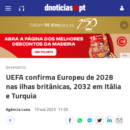
×
Faltam
66 dias
para os
PUB
DESPORTO
UEFA confirma Europeu de 2028
nas ilhas britânicas, 2032 em Itália
e Turquia
Agência Lusa
10 out 2023
11:25
0