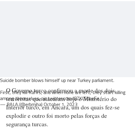
Suicide bomber blows himself up near Turkey parliament.
O Governo turco confirmou a morte dos dois
First, they kill Kafirs, and when none are left, they start killing
among themselves.
terroristas que atacaram hoje o Ministério do
pic.twitter.com/8ZXL5dceFe
— BALA (@erbmjha)
October 1, 2023
Interior turco, em Ancara, um dos quais fez-se
explodir e outro foi morto pelas forças de
segurança turcas.