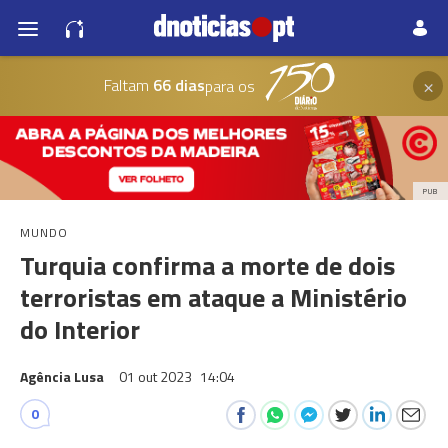
×
Faltam
66 dias
para os
PUB
MUNDO
Turquia confirma a morte de dois
terroristas em ataque a Ministério
do Interior
Agência Lusa
01 out 2023
14:04
0