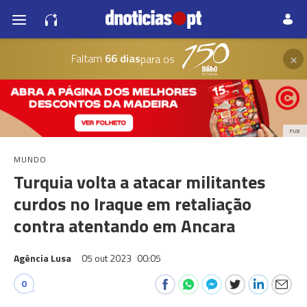
×
Faltam
66 dias
para os
PUB
MUNDO
Turquia volta a atacar militantes
curdos no Iraque em retaliação
contra atentando em Ancara
Agência Lusa
05 out 2023
00:05
0