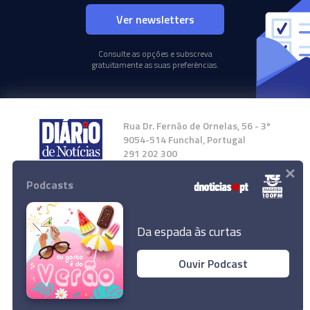
Ver newsletters
Consulte as opções e subscreva
gratuitamente as suas preferências.
Rua Dr. Fernão de Ornelas, 56 - 3º
9054-514 Funchal, Portugal
291 202 300
×
Podcasts
Instale a nossa App
Da espada às curtas
Ouvir Podcast
© 2024 Empresa Diário de Notícias, Lda.
Todos os direitos reservados.