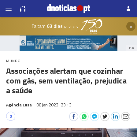
×
Faltam
63 dias
para os
PUB
MUNDO
Associações alertam que cozinhar
com gás, sem ventilação, prejudica
a saúde
Agência Lusa
08 jan 2023
23:13
0