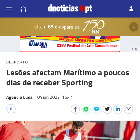
×
Faltam
65 dias
para os
PUB
DESPORTO
Lesões afectam Marítimo a poucos
dias de receber Sporting
Agência Lusa
04 jan 2023
16:41
0