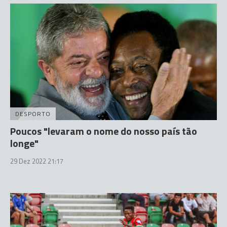
DESPORTO
Poucos "levaram o nome do nosso país tão
longe"
29 Dez 2022 21:17