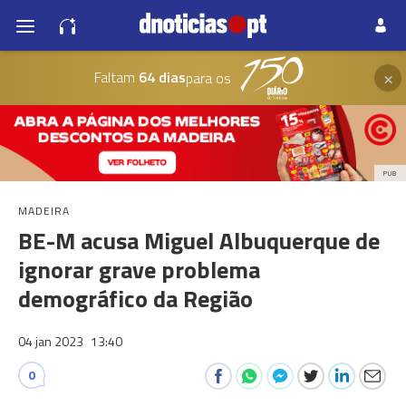
×
Faltam
64 dias
para os
PUB
MADEIRA
BE-M acusa Miguel Albuquerque de
ignorar grave problema
demográfico da Região
04 jan 2023
13:40
0