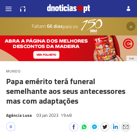
×
Faltam
66 dias
para os
PUB
MUNDO
Papa emérito terá funeral
semelhante aos seus antecessores
mas com adaptações
Agência Lusa
03 jan 2023
19:48
0