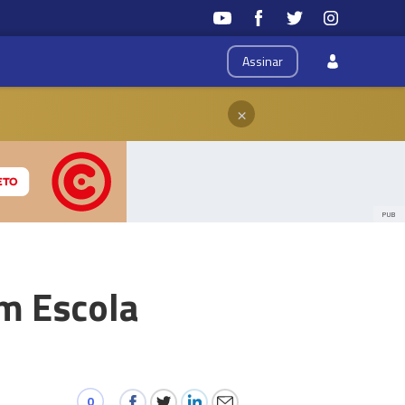
Assinar
×
PUB
m Escola
0