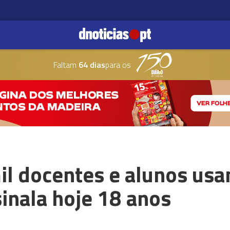
Faltam
64 dias
para os
il docentes e alunos usa
sinala hoje 18 anos