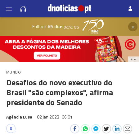
×
Faltam
65 dias
para os
PUB
MUNDO
Desafios do novo executivo do
Brasil "são complexos", afirma
presidente do Senado
Agência Lusa
02 jan 2023
06:01
0