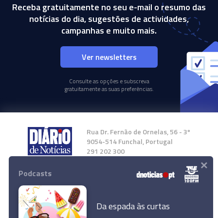
Receba gratuitamente no seu e-mail o resumo das
notícias do dia, sugestões de actividades,
campanhas e muito mais.
Ver newsletters
Consulte as opções e subscreva
gratuitamente as suas preferências.
Rua Dr. Fernão de Ornelas, 56 - 3º
9054-514 Funchal, Portugal
291 202 300
×
Podcasts
Instale a nossa App
Da espada às curtas