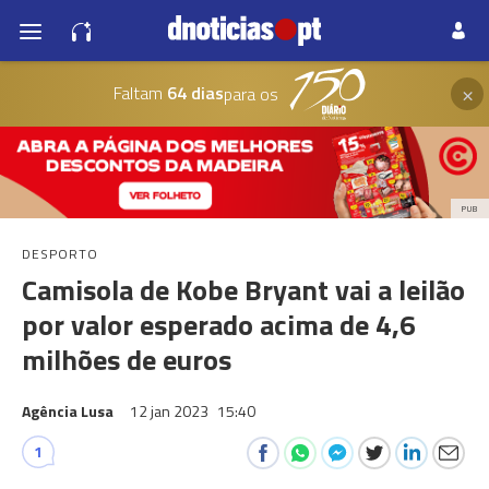
×
Faltam
64 dias
para os
PUB
DESPORTO
Camisola de Kobe Bryant vai a leilão
por valor esperado acima de 4,6
milhões de euros
Agência Lusa
12 jan 2023
15:40
1