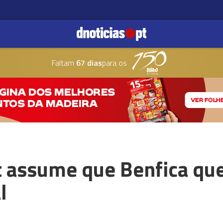
Faltam
67 dias
para os
 assume que Benfica que
l