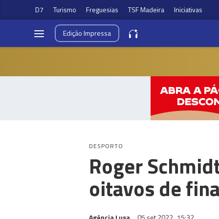
D7
Turismo
Freguesias
TSF Madeira
Iniciativas
Edição
Impressa
DESPORTO
Roger Schmidt
oitavos de fina
Agência Lusa
05 set 2022
15:32