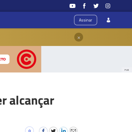
Assinar
×
PUB
r alcançar
0