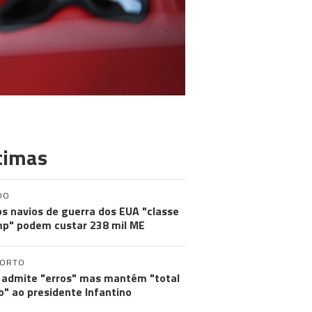
timas
DO
s navios de guerra dos EUA "classe
p" podem custar 238 mil ME
PORTO
 admite "erros" mas mantém "total
o" ao presidente Infantino