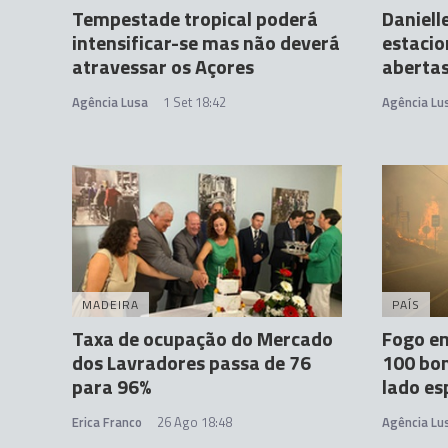
Tempestade tropical poderá
Daniell
intensificar-se mas não deverá
estacio
atravessar os Açores
abertas
Agência Lusa
1 Set 18:42
Agência Lu
MADEIRA
PAÍS
Taxa de ocupação do Mercado
Fogo e
dos Lavradores passa de 76
100 bo
para 96%
lado es
Erica Franco
26 Ago 18:48
Agência Lu