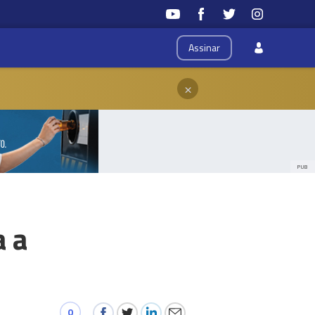
Assinar
×
PUB
a a
0