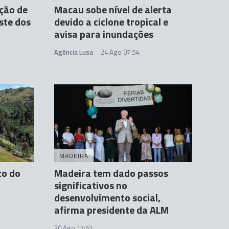
ção de
Macau sobe nível de alerta
ste dos
devido a ciclone tropical e
avisa para inundações
Agência Lusa
24 Ago 07:54
MADEIRA
co do
Madeira tem dado passos
significativos no
desenvolvimento social,
afirma presidente da ALM
30 Ago 17:51