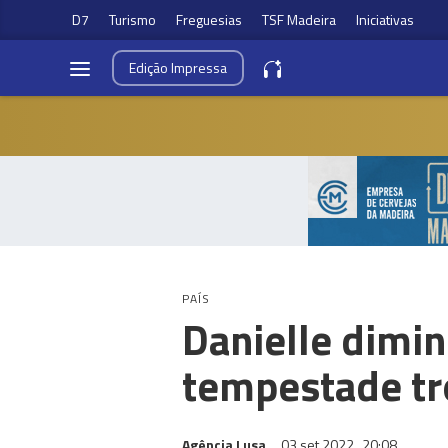
D7
Turismo
Freguesias
TSF Madeira
Iniciativas
Edição
Impressa
PAÍS
Danielle dimin
tempestade tr
Agência Lusa
03 set 2022
20:08