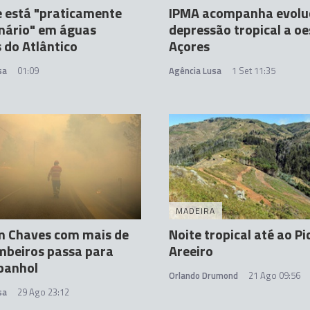
e está "praticamente
IPMA acompanha evolu
nário" em águas
depressão tropical a oe
 do Atlântico
Açores
sa
01:09
Agência Lusa
1 Set 11:35
MADEIRA
m Chaves com mais de
Noite tropical até ao Pi
mbeiros passa para
Areeiro
panhol
Orlando Drumond
21 Ago 09:56
sa
29 Ago 23:12