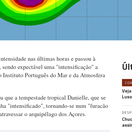
ntensidade nas últimas horas e passou à
Úl
, sendo expectável uma "intensificação" a
o Instituto Português do Mar e da Atmosfera
CO
Veja
Luso
u que a tempestade tropical Danielle, que se
nha "intensificado", tornando-se num "furacão
DES
 atravessar o arquipélago dos Açores.
Chuc
assi