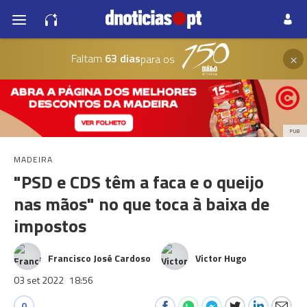
×
Faltam
63 dias
para os
PUB
MADEIRA
"PSD e CDS têm a faca e o queijo
nas mãos" no que toca à baixa de
impostos
Francisco José Cardoso
Victor Hugo
03 set 2022
18:56
0