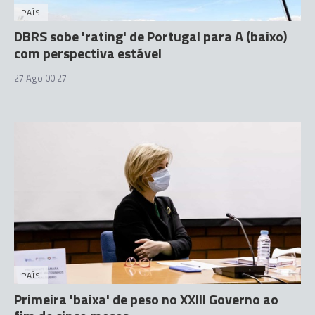
PAÍS
DBRS sobe 'rating' de Portugal para A (baixo)
com perspectiva estável
27 Ago 00:27
PAÍS
Primeira 'baixa' de peso no XXIII Governo ao