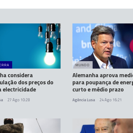
ERRA
MUNDO
ha considera
Alemanha aprova medi
ulação dos preços do
para poupança de energ
a electricidade
curto e médio prazo
sa
27 Ago 10:28
Agência Lusa
24 Ago 16:21