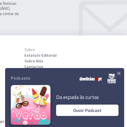
 Notícias.
IÁRIO,
a contar da
Sobre
Estatuto Editorial
Sobre Nós
Contactos
×
Podcasts
Download App
Da espada às curtas
Ouvir Podcast
resa Diário de Notícias, Lda. Todos os direitos reservados.