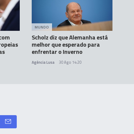
MUNDO
 com
Scholz diz que Alemanha está
ropeias
melhor que esperado para
as
enfrentar o Inverno
Agência Lusa
30 Ago 14:20