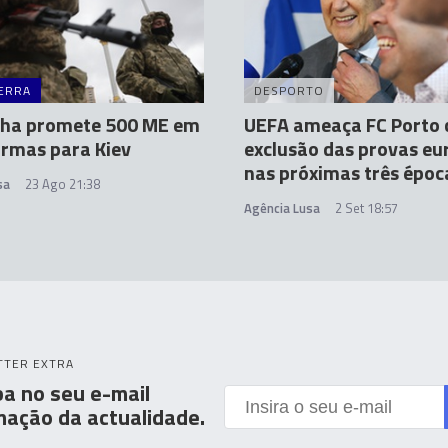
ERRA
DESPORTO
ha promete 500 ME em
UEFA ameaça FC Porto
rmas para Kiev
exclusão das provas eu
nas próximas três époc
sa
23 Ago 21:38
Agência Lusa
2 Set 18:57
TTER EXTRA
a no seu e-mail
mação da actualidade.