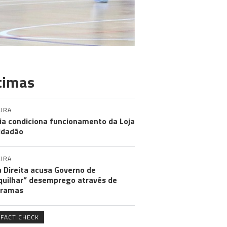
timas
IRA
ia condiciona funcionamento da Loja
idadão
IRA
 Direita acusa Governo de
uilhar” desemprego através de
gramas
FACT CHECK