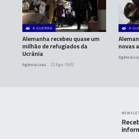
A GUERRA
A GU
Alemanha recebeu quase um
Aleman
milhão de refugiados da
novas a
Ucrânia
Agência Lu
Agência Lusa
23 Ago 19:02
NEWSLE
Receb
infor