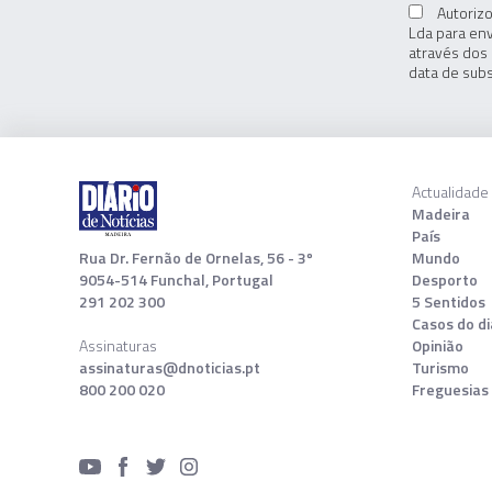
Autorizo
Lda para env
através dos 
data de subs
Actualidade
Madeira
País
Rua Dr. Fernão de Ornelas, 56 - 3º
Mundo
9054-514 Funchal, Portugal
Desporto
291 202 300
5 Sentidos
Casos do di
Assinaturas
Opinião
assinaturas@dnoticias.pt
Turismo
800 200 020
Freguesias