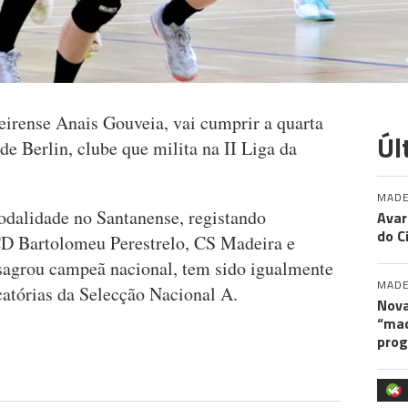
eirense Anais Gouveia, vai cumprir a quarta
Úl
e Berlin, clube que milita na II Liga da
MADE
modalidade no Santanense, registando
Avar
do C
CD Bartolomeu Perestrelo, CS Madeira e
agrou campeã nacional, tem sido igualmente
MADE
atórias da Selecção Nacional A.
Nova
“maq
pro