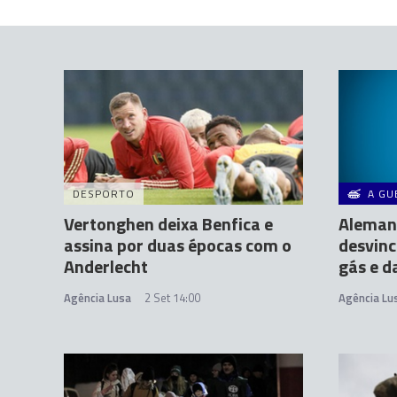
DESPORTO
A GU
Vertonghen deixa Benfica e
Aleman
assina por duas épocas com o
desvinc
Anderlecht
gás e d
Agência Lusa
2 Set 14:00
Agência Lu