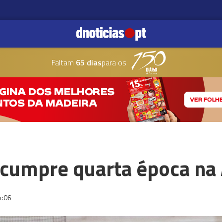
Faltam
65 dias
para os
 cumpre quarta época n
4:06