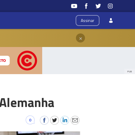
Assinar
×
PUB
a Alemanha
0