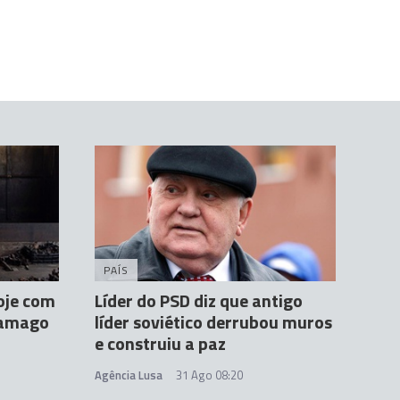
PAÍS
oje com
Líder do PSD diz que antigo
ramago
líder soviético derrubou muros
e construiu a paz
Agência Lusa
31 Ago 08:20