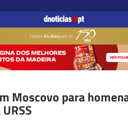
Faltam
64 dias
para os
 em Moscovo para homen
a URSS