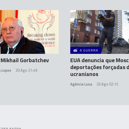
A GUERRA
 Mikhail Gorbatchev
EUA denuncia que Mosc
deportações forçadas 
a Lopes
30 Ago 21:49
ucranianos
Agência Lusa
26 Ago 02:15
TTER EXTRA