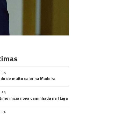
timas
IRA
do de muito calor na Madeira
IRA
timo inicia nova caminhada na I Liga
IRA