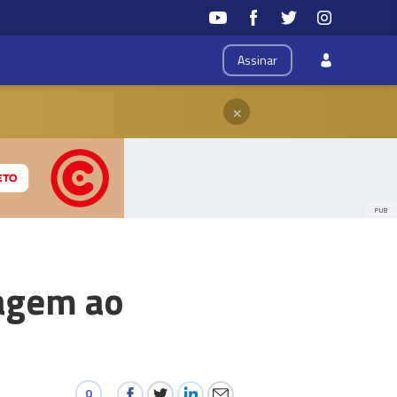
Assinar
×
PUB
agem ao
0