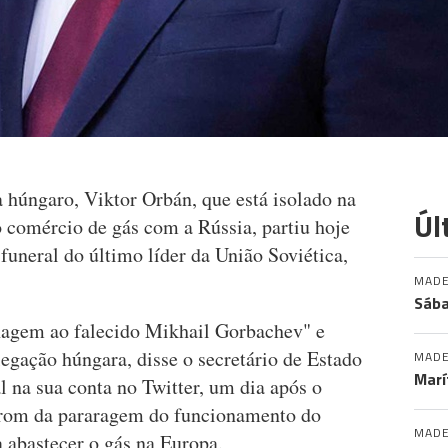
 húngaro, Viktor Orbán, que está isolado na
Úl
 comércio de gás com a Rússia, partiu hoje
funeral do último líder da União Soviética,
MADE
Sába
nagem ao falecido Mikhail Gorbachev" e
gação húngara, disse o secretário de Estado
MADE
Marí
 na sua conta no Twitter, um dia após o
prom da pararagem do funcionamento do
MADE
 abastecer o gás na Europa.