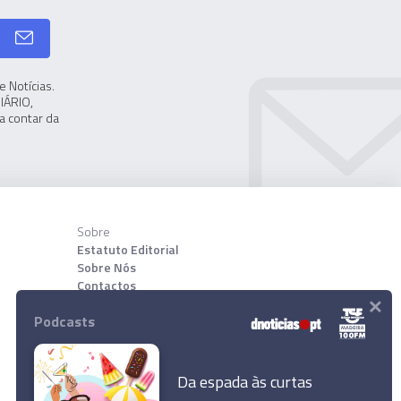
 Notícias.
IÁRIO,
a contar da
Sobre
Estatuto Editorial
Sobre Nós
Contactos
×
Podcasts
Download App
Da espada às curtas