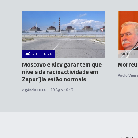
A GUERRA
MUNDO
Moscovo e Kiev garantem que
Morreu
níveis de radioactividade em
Paulo Vieir
Zaporíjia estão normais
Agência Lusa
28 Ago 18:53
NEWSLE