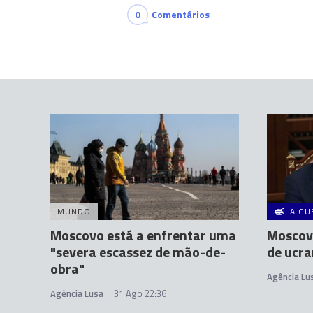
0
Comentários
MUNDO
A GU
Moscovo está a enfrentar uma
Moscovo
"severa escassez de mão-de-
de ucra
obra"
Agência Lu
Agência Lusa
31 Ago 22:36