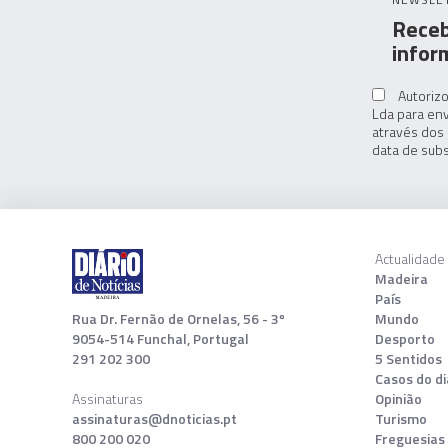
Receb
infor
Autorizo
Lda para env
através dos 
data de subs
Actualidade
Madeira
País
Rua Dr. Fernão de Ornelas, 56 - 3º
Mundo
9054-514 Funchal, Portugal
Desporto
291 202 300
5 Sentidos
Casos do di
Assinaturas
Opinião
assinaturas@dnoticias.pt
Turismo
800 200 020
Freguesias