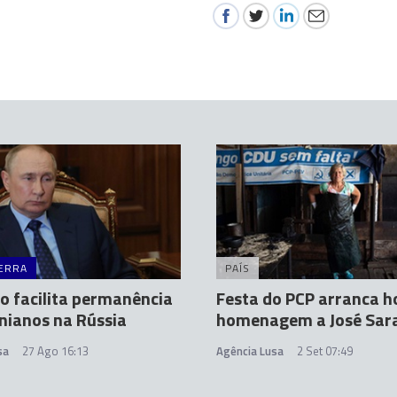
ERRA
PAÍS
 facilita permanência
Festa do PCP arranca h
nianos na Rússia
homenagem a José Sa
sa
27 Ago 16:13
Agência Lusa
2 Set 07:49