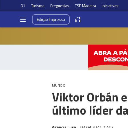
D7
Turismo
Freguesias
TSF Madeira
Iniciativas
Edição
Impressa
MUNDO
Viktor Orbán
último líder d
Agência Lusa
03 set 2022
12:07