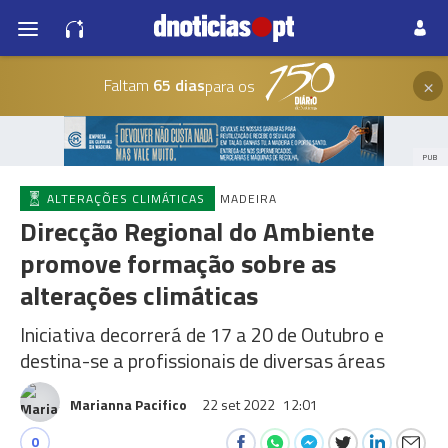
×
Faltam
65 dias
para os
PUB
ALTERAÇÕES CLIMÁTICAS
MADEIRA
Direcção Regional do Ambiente
promove formação sobre as
alterações climáticas
Iniciativa decorrerá de 17 a 20 de Outubro e
destina-se a profissionais de diversas áreas
Marianna Pacifico
22 set 2022
12:01
0