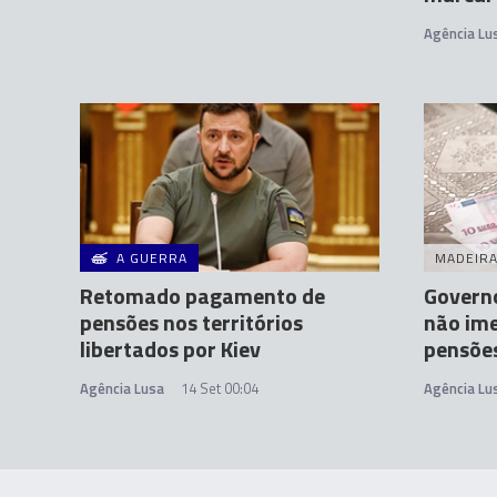
Agência Lu
A GUERRA
MADEIR
Retomado pagamento de
Governo
pensões nos territórios
não ime
libertados por Kiev
pensõe
Agência Lusa
14 Set 00:04
Agência Lu