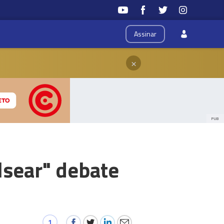
Assinar
×
PUB
lsear" debate
1