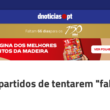
Faltam
66 dias
para os
partidos de tentarem "fa