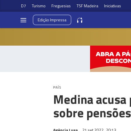
D7
Turismo
Freguesias
TSF Madeira
Iniciativas
Edição
Impressa
PAÍS
Medina acusa 
sobre pensões
Agência Lusa
21 set 2022
20:13