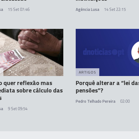
sa
15 Set 07:46
Agência Lusa
14 Set 22:15
A
ARTIGOS
 quer reflexão mas
Porquê alterar a “lei da
diata sobre cálculo das
pensões”?
s
Pedro Telhado Pereira
02:00
sa
9 Set 09:54