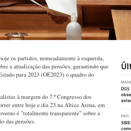
hoje os partidos, nomeadamente à esquerda,
Úl
obre a atualização das pensões, garantindo que
 Estado para 2023 (OE2023) o quadro do
MADE
DGS 
obse
alistas à margem do 7.º Congresso dos
sola
orrer entre hoje e dia 23 na Altice Arena, em
overno é "totalmente transparente" sobre a
PAÍS
ão das pensões.
SIRE
comu