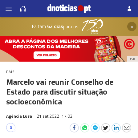
×
Faltam
62 dias
para os
PUB
PAÍS
Marcelo vai reunir Conselho de
Estado para discutir situação
socioeconómica
Agência Lusa
21 set 2022
17:02
0