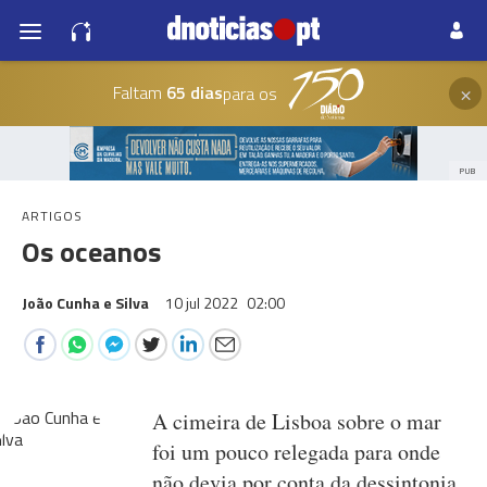
×
Faltam
65 dias
para os
PUB
ARTIGOS
Os oceanos
João Cunha e Silva
10 jul 2022
02:00
A cimeira de Lisboa sobre o mar
foi um pouco relegada para onde
não devia por conta da dessintonia