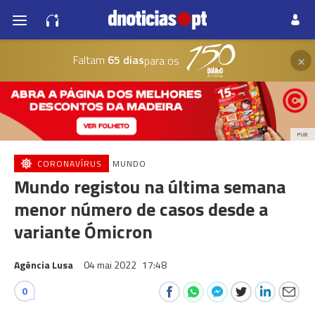
×
Faltam
65 dias
para os
PUB
CORONAVÍRUS
MUNDO
Mundo registou na última semana
menor número de casos desde a
variante Ómicron
Agência Lusa
04 mai 2022
17:48
0