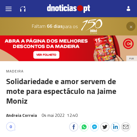
×
Faltam
66 dias
para os
PUB
MADEIRA
Solidariedade e amor servem de
mote para espectáculo na Jaime
Moniz
Andreia Correia
04 mai 2022
12:40
0