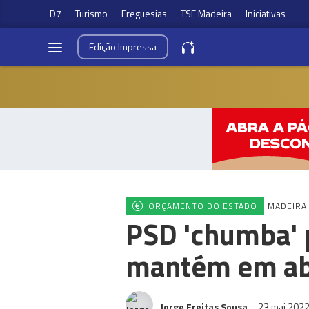
D7
Turismo
Freguesias
TSF Madeira
Iniciativas
Edição
Impressa
ORÇAMENTO DO ESTADO
MADEIRA
PSD 'chumba' 
mantém em abe
Jorge Freitas Sousa
23 mai 202