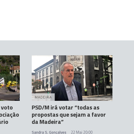
MADEIRA
 voto
PSD/M irá votar “todas as
ociação
propostas que sejam a favor
rio
da Madeira”
Sandra S. Gonçalves
22 Mai 20:00