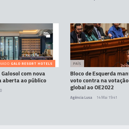
INADO
GALO RESORT HOTELS
PAÍS
 Galosol com nova
Bloco de Esquerda ma
 aberta ao público
voto contra na votação 
global ao OE2022
0
Agência Lusa
14 Mai 19:41