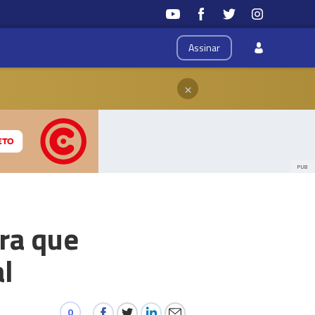
Assinar
×
PUB
ra que
l
0