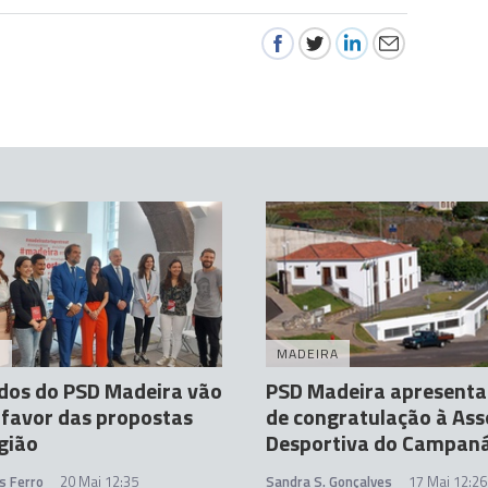
A
MADEIRA
dos do PSD Madeira vão
PSD Madeira apresenta
 favor das propostas
de congratulação à Ass
gião
Desportiva do Campaná
s Ferro
20 Mai 12:35
Sandra S. Gonçalves
17 Mai 12:26