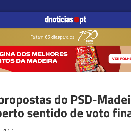
Faltam
66 dias
para os
propostas do PSD-Madei
rto sentido de voto fina
2
20:57