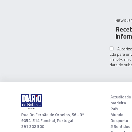
NEWSLE
Receb
infor
Autorizo
Lda para env
através dos 
data de subs
Actualidade
Madeira
País
Rua Dr. Fernão de Ornelas, 56 - 3º
Mundo
9054-514 Funchal, Portugal
Desporto
291 202 300
5 Sentidos