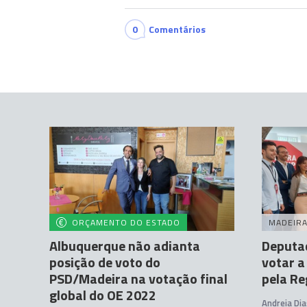
0
Comentários
ORÇAMENTO DO ESTADO
MADEIR
Albuquerque não adianta
Deputa
posição de voto do
votar a
PSD/Madeira na votação final
pela Re
global do OE 2022
Andreia Dia