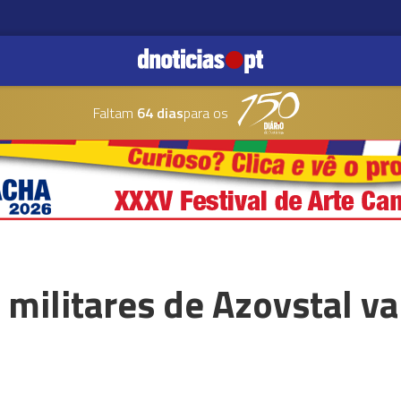
Faltam
64 dias
para os
 militares de Azovstal v