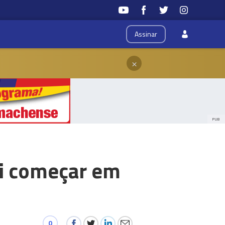
Assinar
×
PUB
ai começar em
0