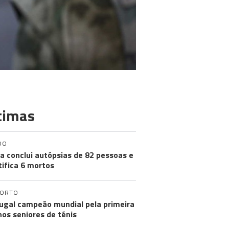
timas
DO
a conclui autópsias de 82 pessoas e
tifica 6 mortos
PORTO
ugal campeão mundial pela primeira
nos seniores de ténis