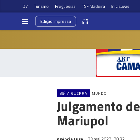
D7
Turismo
Freguesias
TSF Madeira
Iniciativas
Edição
Impressa
A GUERRA
MUNDO
Julgamento de
Mariupol
Agência Lusa
23 mai 2022
20:32