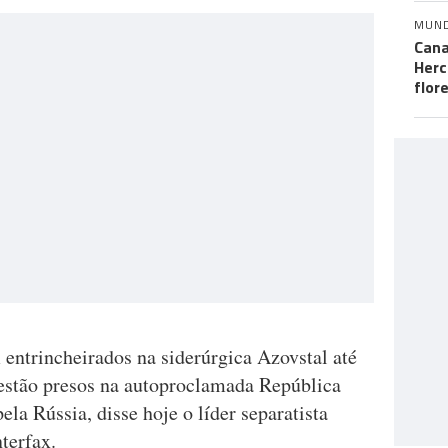
MUN
Cana
Herc
flor
 entrincheirados na siderúrgica Azovstal até
estão presos na autoproclamada República
la Rússia, disse hoje o líder separatista
terfax.