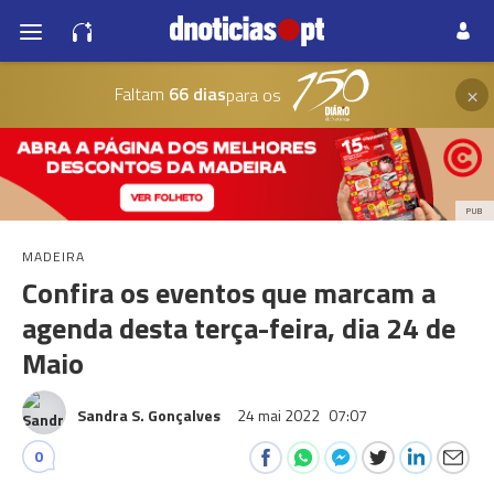
×
Faltam
66 dias
para os
PUB
MADEIRA
Confira os eventos que marcam a
agenda desta terça-feira, dia 24 de
Maio
Sandra S. Gonçalves
24 mai 2022
07:07
0