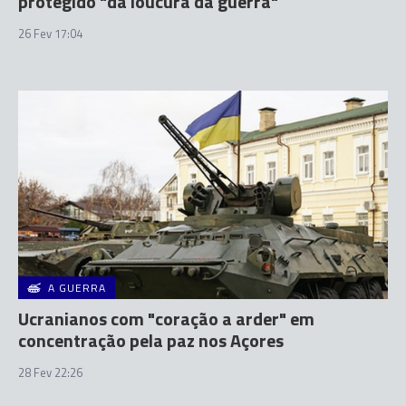
protegido "da loucura da guerra"
26 Fev 17:04
A GUERRA
Ucranianos com "coração a arder" em
concentração pela paz nos Açores
28 Fev 22:26