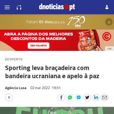
×
Faltam
65 dias
para os
PUB
DESPORTO
Sporting leva braçadeira com
bandeira ucraniana e apelo à paz
Agência Lusa
02 mar 2022
19:51
0