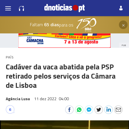
×
Faltam
65 dias
para os
PUB
PAÍS
Cadáver da vaca abatida pela PSP
retirado pelos serviços da Câmara
de Lisboa
Agência Lusa
11 dez 2022
04:00
6