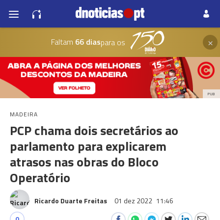
×
Faltam
66 dias
para os
PUB
MADEIRA
PCP chama dois secretários ao
parlamento para explicarem
atrasos nas obras do Bloco
Operatório
Ricardo Duarte Freitas
01 dez 2022
11:46
0