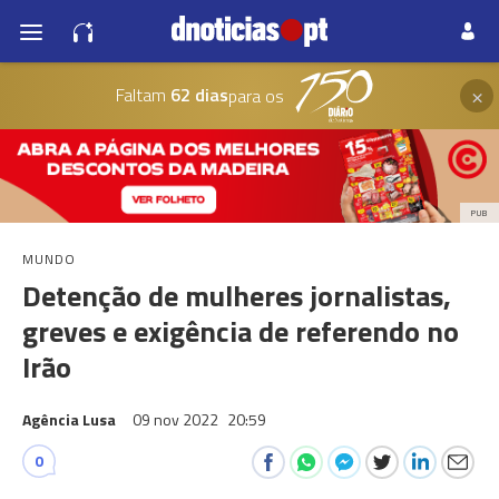
×
Faltam
62 dias
para os
PUB
MUNDO
Detenção de mulheres jornalistas,
greves e exigência de referendo no
Irão
Agência Lusa
09 nov 2022
20:59
0