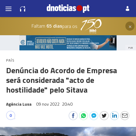
×
Faltam
65 dias
para os
PUB
PAÍS
Denúncia do Acordo de Empresa
será considerada "acto de
hostilidade" pelo Sitava
Agência Lusa
09 nov 2022
20:40
0