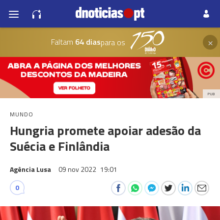
×
Faltam
64 dias
para os
PUB
MUNDO
Hungria promete apoiar adesão da
Suécia e Finlândia
Agência Lusa
09 nov 2022
19:01
0