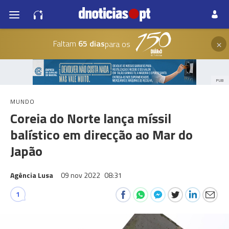
×
Faltam
65 dias
para os
PUB
MUNDO
Coreia do Norte lança míssil
balístico em direcção ao Mar do
Japão
Agência Lusa
09 nov 2022
08:31
1