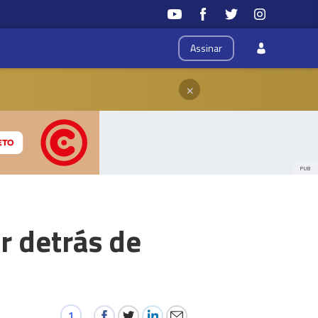
Assinar
×
PUB
or detrás de
1