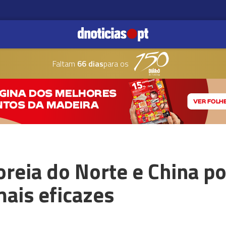
Faltam
66 dias
para os
Coreia do Norte e China p
ais eficazes