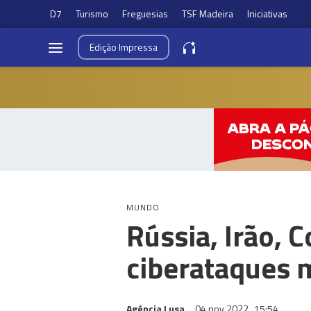
D7
Turismo
Freguesias
TSF Madeira
Iniciativas
Edição
Impressa
MUNDO
Rússia, Irão, 
ciberataques m
Agência Lusa
04 nov 2022
15:54