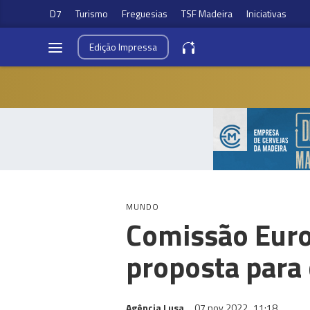
D7
Turismo
Freguesias
TSF Madeira
Iniciativas
Edição
Impressa
MUNDO
Comissão Euro
proposta para 
Agência Lusa
07 nov 2022
11:18