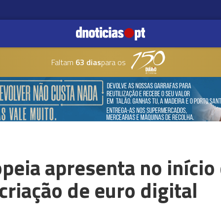
Faltam
63 dias
para os
peia apresenta no início
criação de euro digital