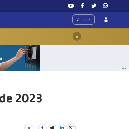
Assinar
×
PUB
 de 2023
0