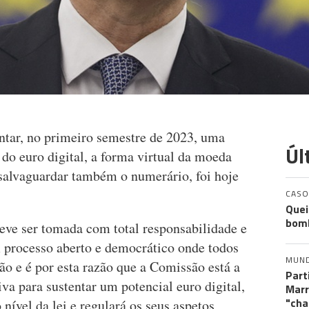
tar, no primeiro semestre de 2023, uma
Úl
 do euro digital, a forma virtual da moeda
 salvaguardar também o numerário, foi hoje
CASO
Quei
bomb
ve ser tomada com total responsabilidade e
 processo aberto e democrático onde todos
MUN
ão e é por esta razão que a Comissão está a
Part
iva para sustentar um potencial euro digital,
Marr
"cha
 nível da lei e regulará os seus aspetos