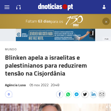
×
Faltam
63 dias
para os
PUB
MUNDO
Blinken apela a israelitas e
palestinianos para reduzirem
tensão na Cisjordânia
Agência Lusa
05 nov 2022
20:48
0