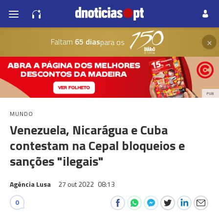
×
Faltam
65 dias
para os
PUB
MUNDO
Venezuela, Nicarágua e Cuba
contestam na Cepal bloqueios e
sanções "ilegais"
Agência Lusa
27 out 2022
08:13
0