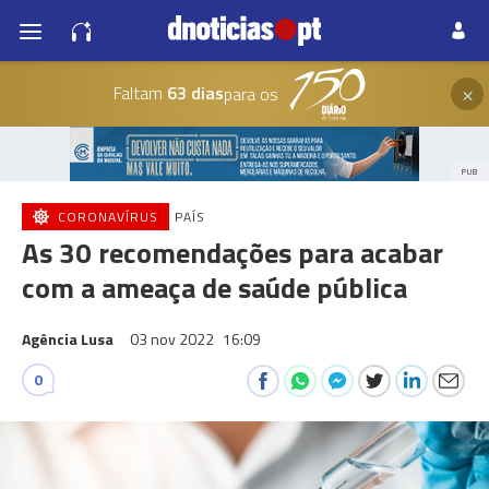
×
Faltam
63 dias
para os
PUB
CORONAVÍRUS
PAÍS
As 30 recomendações para acabar
com a ameaça de saúde pública
Agência Lusa
03 nov 2022
16:09
0