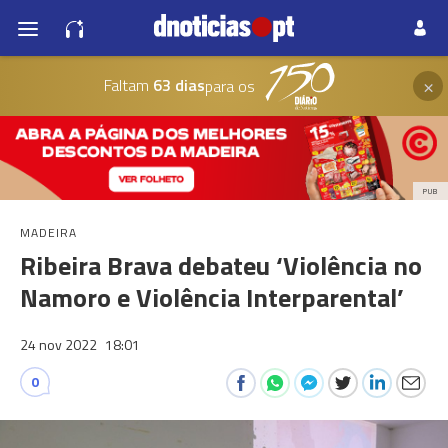
×
Faltam
63 dias
para os
PUB
MADEIRA
Ribeira Brava debateu ‘Violência no
Namoro e Violência Interparental’
24 nov 2022
18:01
0