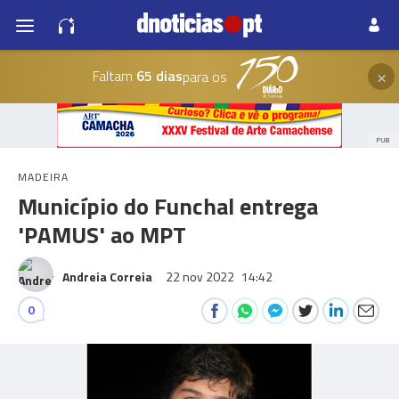
×
Faltam
65 dias
para os
PUB
MADEIRA
Município do Funchal entrega
'PAMUS' ao MPT
Andreia Correia
22 nov 2022
14:42
0